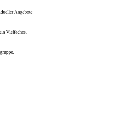
idueller Angebote.
in Vielfaches.
lgruppe.