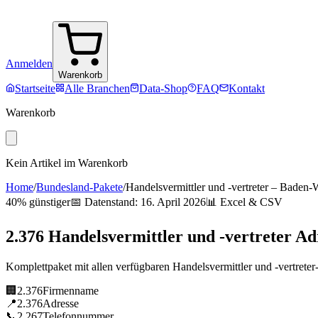
Anmelden
Warenkorb
Startseite
Alle Branchen
Data-Shop
FAQ
Kontakt
Warenkorb
Kein Artikel im Warenkorb
Home
/
Bundesland-Pakete
/
Handelsvermittler und -vertreter
–
Baden-W
40% günstiger
📅 Datenstand:
16. April 2026
📊 Excel & CSV
2.376
Handelsvermittler und -vertreter
Ad
Komplettpaket mit allen verfügbaren
Handelsvermittler und -vertreter
🏢
2.376
Firmenname
📍
2.376
Adresse
📞
2.267
Telefonnummer