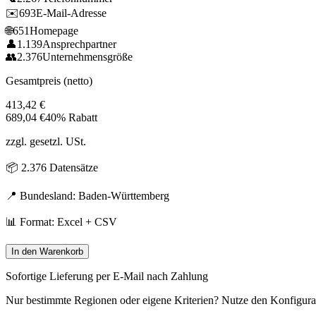
✉️
693
E-Mail-Adresse
🌐
651
Homepage
👤
1.139
Ansprechpartner
👥
2.376
Unternehmensgröße
Gesamtpreis (netto)
413,42
€
689,04
€
40% Rabatt
zzgl. gesetzl. USt.
📦
2.376
Datensätze
📍 Bundesland:
Baden-Württemberg
📊 Format: Excel + CSV
In den Warenkorb
Sofortige Lieferung per E-Mail nach Zahlung
Nur bestimmte Regionen oder eigene Kriterien? Nutze den Konfigura