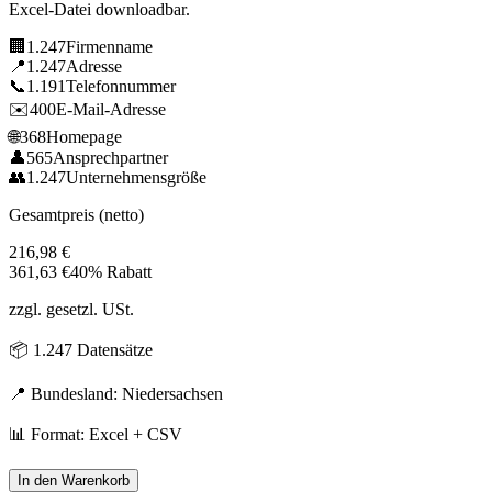
Excel-Datei downloadbar.
🏢
1.247
Firmenname
📍
1.247
Adresse
📞
1.191
Telefonnummer
✉️
400
E-Mail-Adresse
🌐
368
Homepage
👤
565
Ansprechpartner
👥
1.247
Unternehmensgröße
Gesamtpreis (netto)
216,98
€
361,63
€
40% Rabatt
zzgl. gesetzl. USt.
📦
1.247
Datensätze
📍 Bundesland:
Niedersachsen
📊 Format: Excel + CSV
In den Warenkorb