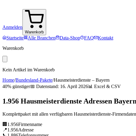
Anmelden
Warenkorb
Startseite
Alle Branchen
Data-Shop
FAQ
Kontakt
Warenkorb
Kein Artikel im Warenkorb
Home
/
Bundesland-Pakete
/
Hausmeisterdienste
–
Bayern
40% günstiger
📅 Datenstand:
16. April 2026
📊 Excel & CSV
1.956
Hausmeisterdienste
Adressen
Bayer
Komplettpaket mit allen verfügbaren
Hausmeisterdienste
-Firmendate
🏢
1.956
Firmenname
📍
1.956
Adresse
📞
1.886
Telefonnummer