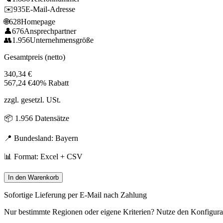
✉️
935
E-Mail-Adresse
🌐
628
Homepage
👤
676
Ansprechpartner
👥
1.956
Unternehmensgröße
Gesamtpreis (netto)
340,34
€
567,24
€
40% Rabatt
zzgl. gesetzl. USt.
📦
1.956
Datensätze
📍 Bundesland:
Bayern
📊 Format: Excel + CSV
In den Warenkorb
Sofortige Lieferung per E-Mail nach Zahlung
Nur bestimmte Regionen oder eigene Kriterien? Nutze den Konfigura