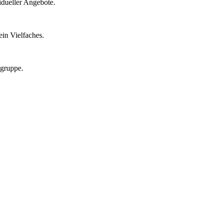
idueller Angebote.
in Vielfaches.
lgruppe.