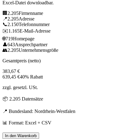
Excel-Datei downloadbar.
🏢
2.205
Firmenname
📍
2.205
Adresse
📞
2.150
Telefonnummer
✉️
1.165
E-Mail-Adresse
🌐
719
Homepage
👤
643
Ansprechpartner
👥
2.205
Unternehmensgröße
Gesamtpreis (netto)
383,67
€
639,45
€
40% Rabatt
zzgl. gesetzl. USt.
📦
2.205
Datensätze
📍 Bundesland:
Nordrhein-Westfalen
📊 Format: Excel + CSV
In den Warenkorb