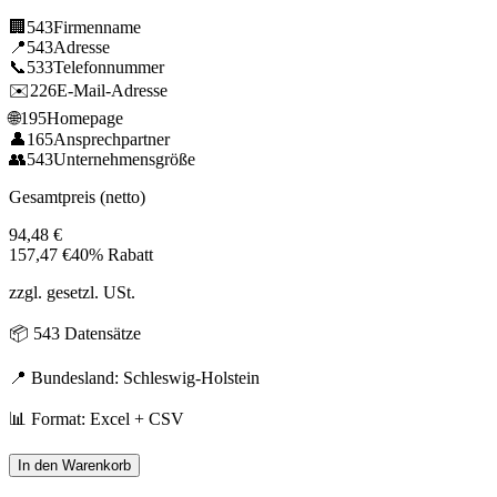
🏢
543
Firmenname
📍
543
Adresse
📞
533
Telefonnummer
✉️
226
E-Mail-Adresse
🌐
195
Homepage
👤
165
Ansprechpartner
👥
543
Unternehmensgröße
Gesamtpreis (netto)
94,48
€
157,47
€
40% Rabatt
zzgl. gesetzl. USt.
📦
543
Datensätze
📍 Bundesland:
Schleswig-Holstein
📊 Format: Excel + CSV
In den Warenkorb