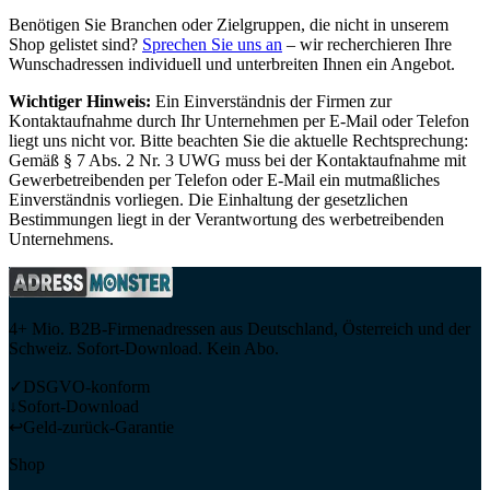
Benötigen Sie Branchen oder Zielgruppen, die nicht in unserem
Shop gelistet sind?
Sprechen Sie uns an
– wir recherchieren Ihre
Wunschadressen individuell und unterbreiten Ihnen ein Angebot.
Wichtiger Hinweis:
Ein Einverständnis der Firmen zur
Kontaktaufnahme durch Ihr Unternehmen per E-Mail oder Telefon
liegt uns nicht vor. Bitte beachten Sie die aktuelle Rechtsprechung:
Gemäß § 7 Abs. 2 Nr. 3 UWG muss bei der Kontaktaufnahme mit
Gewerbetreibenden per Telefon oder E-Mail ein mutmaßliches
Einverständnis vorliegen. Die Einhaltung der gesetzlichen
Bestimmungen liegt in der Verantwortung des werbetreibenden
Unternehmens.
4+ Mio. B2B-Firmenadressen aus Deutschland, Österreich und der
Schweiz. Sofort-Download. Kein Abo.
✓
DSGVO-konform
↓
Sofort-Download
↩
Geld-zurück-Garantie
Shop