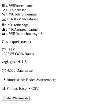
🏢
4.565
Firmenname
📍
4.565
Adresse
📞
4.496
Telefonnummer
✉️
2.163
E-Mail-Adresse
🌐
2.211
Homepage
👤
2.416
Ansprechpartner
👥
4.565
Unternehmensgröße
Gesamtpreis (netto)
794,31
€
1323,85
€
40% Rabatt
zzgl. gesetzl. USt.
📦
4.565
Datensätze
📍 Bundesland:
Baden-Württemberg
📊 Format: Excel + CSV
In den Warenkorb