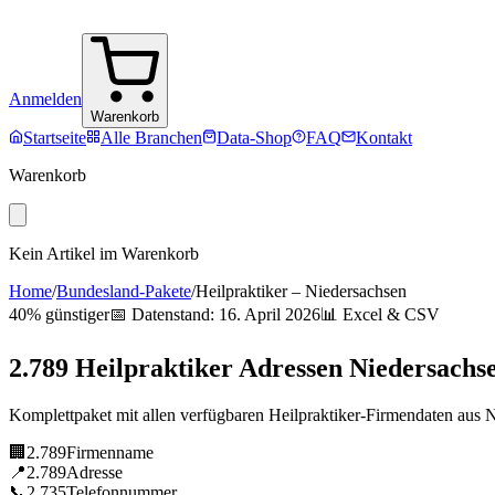
Anmelden
Warenkorb
Startseite
Alle Branchen
Data-Shop
FAQ
Kontakt
Warenkorb
Kein Artikel im Warenkorb
Home
/
Bundesland-Pakete
/
Heilpraktiker
–
Niedersachsen
40% günstiger
📅 Datenstand:
16. April 2026
📊 Excel & CSV
2.789
Heilpraktiker
Adressen
Niedersachs
Komplettpaket mit allen verfügbaren
Heilpraktiker
-Firmendaten aus
N
🏢
2.789
Firmenname
📍
2.789
Adresse
📞
2.735
Telefonnummer