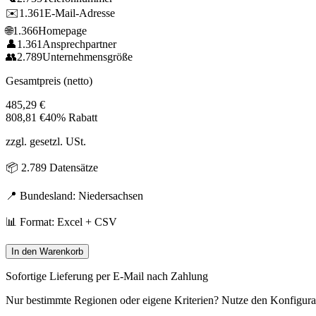
✉️
1.361
E-Mail-Adresse
🌐
1.366
Homepage
👤
1.361
Ansprechpartner
👥
2.789
Unternehmensgröße
Gesamtpreis (netto)
485,29
€
808,81
€
40% Rabatt
zzgl. gesetzl. USt.
📦
2.789
Datensätze
📍 Bundesland:
Niedersachsen
📊 Format: Excel + CSV
In den Warenkorb
Sofortige Lieferung per E-Mail nach Zahlung
Nur bestimmte Regionen oder eigene Kriterien? Nutze den Konfigura