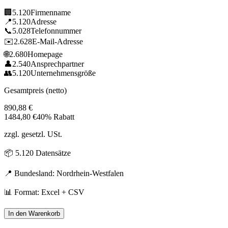
🏢
5.120
Firmenname
📍
5.120
Adresse
📞
5.028
Telefonnummer
✉️
2.628
E-Mail-Adresse
🌐
2.680
Homepage
👤
2.540
Ansprechpartner
👥
5.120
Unternehmensgröße
Gesamtpreis (netto)
890,88
€
1484,80
€
40% Rabatt
zzgl. gesetzl. USt.
📦
5.120
Datensätze
📍 Bundesland:
Nordrhein-Westfalen
📊 Format: Excel + CSV
In den Warenkorb