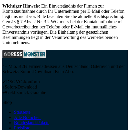
Wichtiger Hinweis:
Ein Einverständnis der Firmen zur
Kontaktaufnahme durch Ihr Unternehmen per E-Mail oder Telefon
liegt uns nicht vor. Bitte beachten Sie die aktuelle Rechtsprechung:
Gemäß § 7 Abs. 2 Nr. 3 UWG muss bei der Kontaktaufnahme mit
Gewerbetreibenden per Telefon oder E-Mail ein mutmaßliches
Einverständnis vorliegen. Die Einhaltung der gesetzlichen
Bestimmungen liegt in der Verantwortung des werbetreibenden
Unternehmens.
4+ Mio. B2B-Firmenadressen aus Deutschland, Österreich und der
Schweiz. Sofort-Download. Kein Abo.
✓
DSGVO-konform
↓
Sofort-Download
↩
Geld-zurück-Garantie
Shop
Startseite
Alle Branchen
Bundesland-Pakete
Preisliste