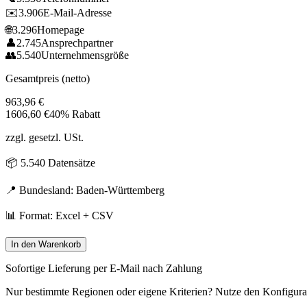
✉️
3.906
E-Mail-Adresse
🌐
3.296
Homepage
👤
2.745
Ansprechpartner
👥
5.540
Unternehmensgröße
Gesamtpreis (netto)
963,96
€
1606,60
€
40% Rabatt
zzgl. gesetzl. USt.
📦
5.540
Datensätze
📍 Bundesland:
Baden-Württemberg
📊 Format: Excel + CSV
In den Warenkorb
Sofortige Lieferung per E-Mail nach Zahlung
Nur bestimmte Regionen oder eigene Kriterien? Nutze den Konfigura