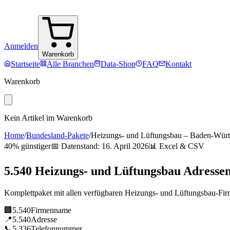
Anmelden
Warenkorb
Startseite
Alle Branchen
Data-Shop
FAQ
Kontakt
Warenkorb
Kein Artikel im Warenkorb
Home
/
Bundesland-Pakete
/
Heizungs- und Lüftungsbau
–
Baden-Würt
40% günstiger
📅 Datenstand:
16. April 2026
📊 Excel & CSV
5.540
Heizungs- und Lüftungsbau
Adresse
Komplettpaket mit allen verfügbaren
Heizungs- und Lüftungsbau
-Fi
🏢
5.540
Firmenname
📍
5.540
Adresse
📞
5.336
Telefonnummer