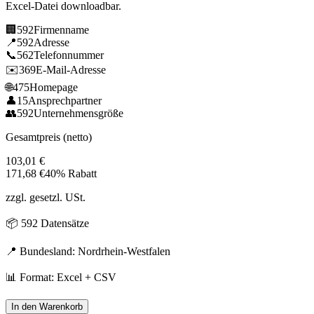
Excel-Datei downloadbar.
🏢
592
Firmenname
📍
592
Adresse
📞
562
Telefonnummer
✉️
369
E-Mail-Adresse
🌐
475
Homepage
👤
15
Ansprechpartner
👥
592
Unternehmensgröße
Gesamtpreis (netto)
103,01
€
171,68
€
40% Rabatt
zzgl. gesetzl. USt.
📦
592
Datensätze
📍 Bundesland:
Nordrhein-Westfalen
📊 Format: Excel + CSV
In den Warenkorb