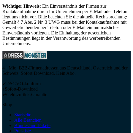
Wichtiger Hinweis:
Ein Einverständnis der Firmen zur
Kontaktaufnahme durch Ihr Unternehmen per E-Mail oder Telefon
liegt uns nicht vor. Bitte beachten Sie die aktuelle Rechtsprechung:
Gemäß § 7 Abs. 2 Nr. 3 UWG muss bei der Kontaktaufnahme mit
Gewerbetreibenden per Telefon oder E-Mail ein mutmaßliches
Einverständnis vorliegen. Die Einhaltung der gesetzlichen
Bestimmungen liegt in der Verantwortung des werbetreibenden
Unternehmens.
4+ Mio. B2B-Firmenadressen aus Deutschland, Österreich und der
Schweiz. Sofort-Download. Kein Abo.
✓
DSGVO-konform
↓
Sofort-Download
↩
Geld-zurück-Garantie
Shop
Startseite
Alle Branchen
Bundesland-Pakete
Preisliste