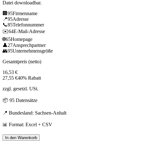
Datei downloadbar.
🏢
95
Firmenname
📍
95
Adresse
📞
85
Telefonnummer
✉️
64
E-Mail-Adresse
🌐
65
Homepage
👤
27
Ansprechpartner
👥
95
Unternehmensgröße
Gesamtpreis (netto)
16,53
€
27,55
€
40% Rabatt
zzgl. gesetzl. USt.
📦
95
Datensätze
📍 Bundesland:
Sachsen-Anhalt
📊 Format: Excel + CSV
In den Warenkorb