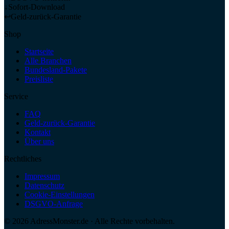
↓
Sofort-Download
↩
Geld-zurück-Garantie
Shop
Startseite
Alle Branchen
Bundesland-Pakete
Preisliste
Service
FAQ
Geld-zurück-Garantie
Kontakt
Über uns
Rechtliches
Impressum
Datenschutz
Cookie-Einstellungen
DSGVO-Anfrage
©
2026
AdressMonster.de · Alle Rechte vorbehalten.