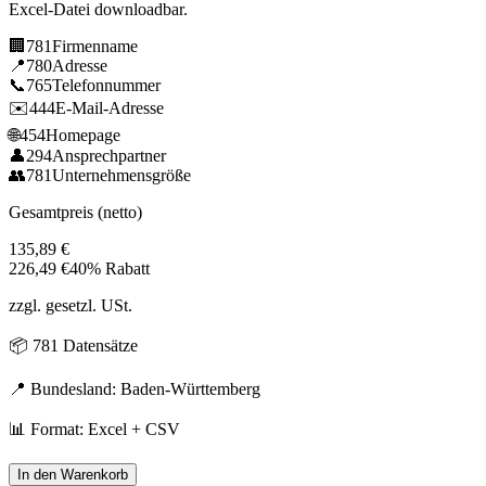
Excel-Datei downloadbar.
🏢
781
Firmenname
📍
780
Adresse
📞
765
Telefonnummer
✉️
444
E-Mail-Adresse
🌐
454
Homepage
👤
294
Ansprechpartner
👥
781
Unternehmensgröße
Gesamtpreis (netto)
135,89
€
226,49
€
40% Rabatt
zzgl. gesetzl. USt.
📦
781
Datensätze
📍 Bundesland:
Baden-Württemberg
📊 Format: Excel + CSV
In den Warenkorb