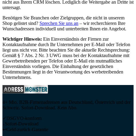
nicht aus Ihrem CRM löschen. Lediglich die Weitergabe an Dritte ist
untersagt.
Benötigen Sie Branchen oder Zielgruppen, die nicht in unserem
Shop gelistet sind?
Sprechen Sie uns an
– wir recherchieren Ihre
Wunschadressen individuell und unterbreiten Ihnen ein Angebot.
Wichtiger Hinweis:
Ein Einverständnis der Firmen zur
Kontaktaufnahme durch Ihr Unternehmen per E-Mail oder Telefon
liegt uns nicht vor. Bitte beachten Sie die aktuelle Rechtsprechung:
Gemäß § 7 Abs. 2 Nr. 3 UWG muss bei der Kontaktaufnahme mit
Gewerbetreibenden per Telefon oder E-Mail ein mutmaßliches
Einverständnis vorliegen. Die Einhaltung der gesetzlichen
Bestimmungen liegt in der Verantwortung des werbetreibenden
Unternehmens.
4+ Mio. B2B-Firmenadressen aus Deutschland, Österreich und der
Schweiz. Sofort-Download. Kein Abo.
✓
DSGVO-konform
↓
Sofort-Download
↩
Geld-zurück-Garantie