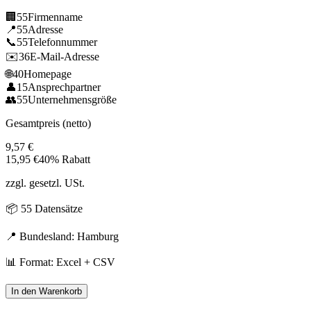
🏢
55
Firmenname
📍
55
Adresse
📞
55
Telefonnummer
✉️
36
E-Mail-Adresse
🌐
40
Homepage
👤
15
Ansprechpartner
👥
55
Unternehmensgröße
Gesamtpreis (netto)
9,57
€
15,95
€
40% Rabatt
zzgl. gesetzl. USt.
📦
55
Datensätze
📍 Bundesland:
Hamburg
📊 Format: Excel + CSV
In den Warenkorb