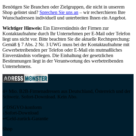
Benötigen Sie Branchen oder Zielgruppen, die nicht in unserem
Shop gelistet sind?
Sprechen Sie uns an
– wir recherchieren Ihre
Wunschadressen individuell und unterbreiten Ihnen ein Angebot.
Wichtiger Hinweis:
Ein Einverständnis der Firmen zur
Kontaktaufnahme durch Ihr Unternehmen per E-Mail oder Telefon
liegt uns nicht vor. Bitte beachten Sie die aktuelle Rechtsprechung:
Gemäß § 7 Abs. 2 Nr. 3 UWG muss bei der Kontaktaufnahme mit
Gewerbetreibenden per Telefon oder E-Mail ein mutmaßliches
Einverständnis vorliegen. Die Einhaltung der gesetzlichen
Bestimmungen liegt in der Verantwortung des werbetreibenden
Unternehmens.
4+ Mio. B2B-Firmenadressen aus Deutschland, Österreich und der
Schweiz. Sofort-Download. Kein Abo.
✓
DSGVO-konform
↓
Sofort-Download
↩
Geld-zurück-Garantie
Shop