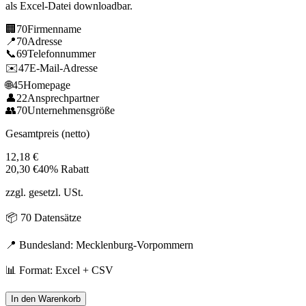
als Excel-Datei downloadbar.
🏢
70
Firmenname
📍
70
Adresse
📞
69
Telefonnummer
✉️
47
E-Mail-Adresse
🌐
45
Homepage
👤
22
Ansprechpartner
👥
70
Unternehmensgröße
Gesamtpreis (netto)
12,18
€
20,30
€
40% Rabatt
zzgl. gesetzl. USt.
📦
70
Datensätze
📍 Bundesland:
Mecklenburg-Vorpommern
📊 Format: Excel + CSV
In den Warenkorb