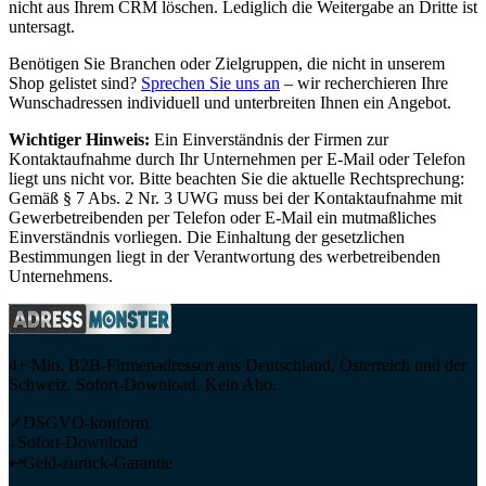
nicht aus Ihrem CRM löschen. Lediglich die Weitergabe an Dritte ist
untersagt.
Benötigen Sie Branchen oder Zielgruppen, die nicht in unserem
Shop gelistet sind?
Sprechen Sie uns an
– wir recherchieren Ihre
Wunschadressen individuell und unterbreiten Ihnen ein Angebot.
Wichtiger Hinweis:
Ein Einverständnis der Firmen zur
Kontaktaufnahme durch Ihr Unternehmen per E-Mail oder Telefon
liegt uns nicht vor. Bitte beachten Sie die aktuelle Rechtsprechung:
Gemäß § 7 Abs. 2 Nr. 3 UWG muss bei der Kontaktaufnahme mit
Gewerbetreibenden per Telefon oder E-Mail ein mutmaßliches
Einverständnis vorliegen. Die Einhaltung der gesetzlichen
Bestimmungen liegt in der Verantwortung des werbetreibenden
Unternehmens.
4+ Mio. B2B-Firmenadressen aus Deutschland, Österreich und der
Schweiz. Sofort-Download. Kein Abo.
✓
DSGVO-konform
↓
Sofort-Download
↩
Geld-zurück-Garantie