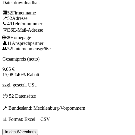
Datei downloadbar.
🏢
52
Firmenname
📍
52
Adresse
📞
49
Telefonnummer
✉️
36
E-Mail-Adresse
🌐
38
Homepage
👤
11
Ansprechpartner
👥
52
Unternehmensgröße
Gesamtpreis (netto)
9,05
€
15,08
€
40% Rabatt
zzgl. gesetzl. USt.
📦
52
Datensätze
📍 Bundesland:
Mecklenburg-Vorpommern
📊 Format: Excel + CSV
In den Warenkorb