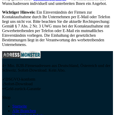
Wunschadressen individuell und unterbreiten Ihnen ein Angebot.
Wichtiger Hinweis:
Ein Einverständnis der Firmen zur
Kontaktaufnahme durch Ihr Unternehmen per E-Mail oder Telefon
liegt uns nicht vor. Bitte beachten Sie die aktuelle Rechtsprechung:
Gemäß § 7 Abs. 2 Nr. 3 UWG muss bei der Kontaktaufnahme mit
Gewerbetreibenden per Telefon oder E-Mail ein mutmaßliches
Einverständnis vorliegen. Die Einhaltung der gesetzlichen
Bestimmungen liegt in der Verantwortung des werbetreibenden
Unternehmens.
4+ Mio. B2B-Firmenadressen aus Deutschland, Österreich und der
Schweiz. Sofort-Download. Kein Abo.
✓
DSGVO-konform
↓
Sofort-Download
↩
Geld-zurück-Garantie
Shop
Startseite
Alle Branchen