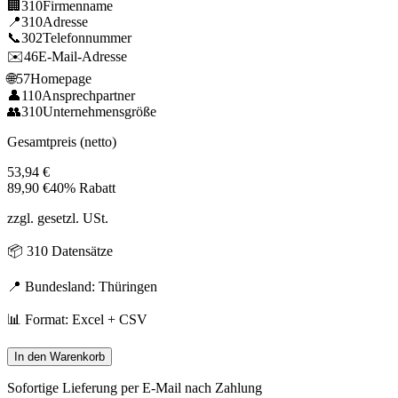
🏢
310
Firmenname
📍
310
Adresse
📞
302
Telefonnummer
✉️
46
E-Mail-Adresse
🌐
57
Homepage
👤
110
Ansprechpartner
👥
310
Unternehmensgröße
Gesamtpreis (netto)
53,94
€
89,90
€
40% Rabatt
zzgl. gesetzl. USt.
📦
310
Datensätze
📍 Bundesland:
Thüringen
📊 Format: Excel + CSV
In den Warenkorb
Sofortige Lieferung per E-Mail nach Zahlung