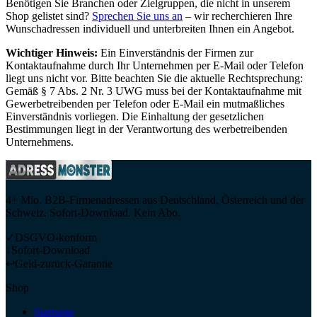
Benötigen Sie Branchen oder Zielgruppen, die nicht in unserem
Shop gelistet sind?
Sprechen Sie uns an
– wir recherchieren Ihre
Wunschadressen individuell und unterbreiten Ihnen ein Angebot.
Wichtiger Hinweis:
Ein Einverständnis der Firmen zur
Kontaktaufnahme durch Ihr Unternehmen per E-Mail oder Telefon
liegt uns nicht vor. Bitte beachten Sie die aktuelle Rechtsprechung:
Gemäß § 7 Abs. 2 Nr. 3 UWG muss bei der Kontaktaufnahme mit
Gewerbetreibenden per Telefon oder E-Mail ein mutmaßliches
Einverständnis vorliegen. Die Einhaltung der gesetzlichen
Bestimmungen liegt in der Verantwortung des werbetreibenden
Unternehmens.
4+ Mio. B2B-Firmenadressen aus Deutschland, Österreich und der
Schweiz. Sofort-Download. Kein Abo.
✓
DSGVO-konform
↓
Sofort-Download
↩
Geld-zurück-Garantie
Shop
Startseite