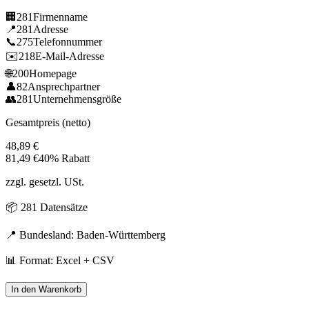
🏢
281
Firmenname
📍
281
Adresse
📞
275
Telefonnummer
✉️
218
E-Mail-Adresse
🌐
200
Homepage
👤
82
Ansprechpartner
👥
281
Unternehmensgröße
Gesamtpreis (netto)
48,89
€
81,49
€
40% Rabatt
zzgl. gesetzl. USt.
📦
281
Datensätze
📍 Bundesland:
Baden-Württemberg
📊 Format: Excel + CSV
In den Warenkorb