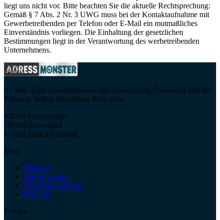
liegt uns nicht vor. Bitte beachten Sie die aktuelle Rechtsprechung:
Gemäß § 7 Abs. 2 Nr. 3 UWG muss bei der Kontaktaufnahme mit
Gewerbetreibenden per Telefon oder E-Mail ein mutmaßliches
Einverständnis vorliegen. Die Einhaltung der gesetzlichen
Bestimmungen liegt in der Verantwortung des werbetreibenden
Unternehmens.
4+ Mio. B2B-Firmenadressen aus Deutschland, Österreich und der
Schweiz. Sofort-Download. Kein Abo.
✓
DSGVO-konform
↓
Sofort-Download
↩
Geld-zurück-Garantie
Shop
Startseite
Alle Branchen
Bundesland-Pakete
Preisliste
Service