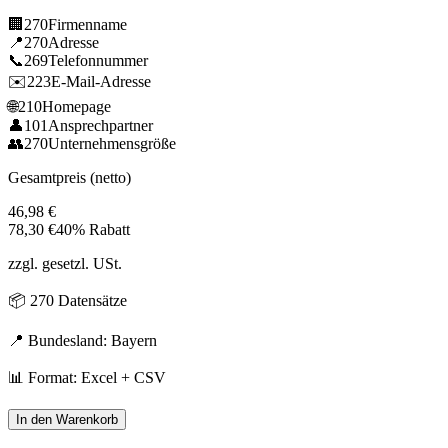
🏢
270
Firmenname
📍
270
Adresse
📞
269
Telefonnummer
✉️
223
E-Mail-Adresse
🌐
210
Homepage
👤
101
Ansprechpartner
👥
270
Unternehmensgröße
Gesamtpreis (netto)
46,98
€
78,30
€
40% Rabatt
zzgl. gesetzl. USt.
📦
270
Datensätze
📍 Bundesland:
Bayern
📊 Format: Excel + CSV
In den Warenkorb