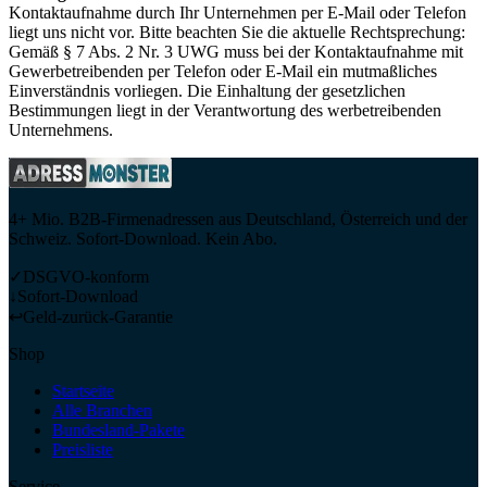
Kontaktaufnahme durch Ihr Unternehmen per E-Mail oder Telefon
liegt uns nicht vor. Bitte beachten Sie die aktuelle Rechtsprechung:
Gemäß § 7 Abs. 2 Nr. 3 UWG muss bei der Kontaktaufnahme mit
Gewerbetreibenden per Telefon oder E-Mail ein mutmaßliches
Einverständnis vorliegen. Die Einhaltung der gesetzlichen
Bestimmungen liegt in der Verantwortung des werbetreibenden
Unternehmens.
4+ Mio. B2B-Firmenadressen aus Deutschland, Österreich und der
Schweiz. Sofort-Download. Kein Abo.
✓
DSGVO-konform
↓
Sofort-Download
↩
Geld-zurück-Garantie
Shop
Startseite
Alle Branchen
Bundesland-Pakete
Preisliste
Service