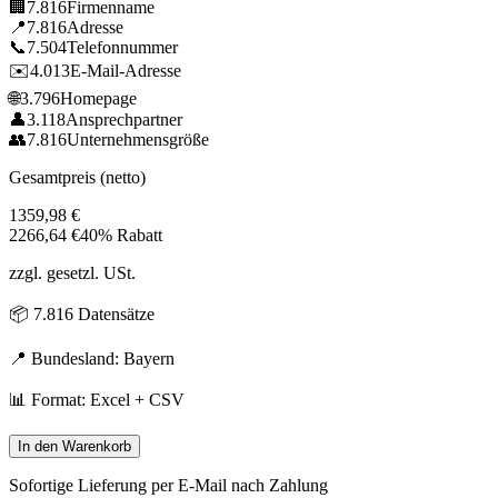
🏢
7.816
Firmenname
📍
7.816
Adresse
📞
7.504
Telefonnummer
✉️
4.013
E-Mail-Adresse
🌐
3.796
Homepage
👤
3.118
Ansprechpartner
👥
7.816
Unternehmensgröße
Gesamtpreis (netto)
1359,98
€
2266,64
€
40% Rabatt
zzgl. gesetzl. USt.
📦
7.816
Datensätze
📍 Bundesland:
Bayern
📊 Format: Excel + CSV
In den Warenkorb
Sofortige Lieferung per E-Mail nach Zahlung