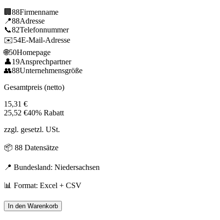
🏢
88
Firmenname
📍
88
Adresse
📞
82
Telefonnummer
✉️
54
E-Mail-Adresse
🌐
50
Homepage
👤
19
Ansprechpartner
👥
88
Unternehmensgröße
Gesamtpreis (netto)
15,31
€
25,52
€
40% Rabatt
zzgl. gesetzl. USt.
📦
88
Datensätze
📍 Bundesland:
Niedersachsen
📊 Format: Excel + CSV
In den Warenkorb