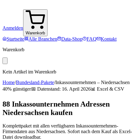
Anmelden
Warenkorb
Startseite
Alle Branchen
Data-Shop
FAQ
Kontakt
Warenkorb
Kein Artikel im Warenkorb
Home
/
Bundesland-Pakete
/
Inkassounternehmen
–
Niedersachsen
40% günstiger
📅 Datenstand:
16. April 2026
📊 Excel & CSV
88
Inkassounternehmen
Adressen
Niedersachsen
kaufen
Komplettpaket mit allen verfügbaren
Inkassounternehmen
-
Firmendaten aus
Niedersachsen
. Sofort nach dem Kauf als Excel-
Datei downloadbar.