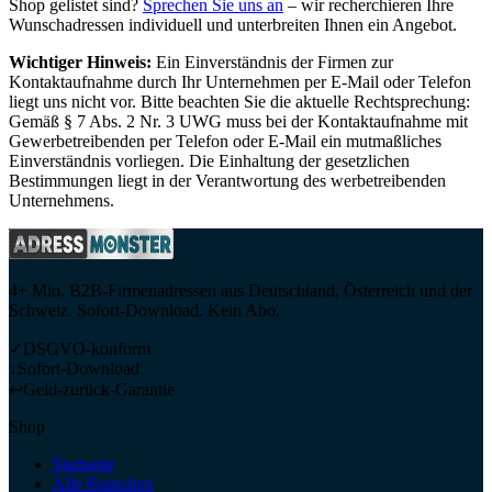
Shop gelistet sind?
Sprechen Sie uns an
– wir recherchieren Ihre
Wunschadressen individuell und unterbreiten Ihnen ein Angebot.
Wichtiger Hinweis:
Ein Einverständnis der Firmen zur
Kontaktaufnahme durch Ihr Unternehmen per E-Mail oder Telefon
liegt uns nicht vor. Bitte beachten Sie die aktuelle Rechtsprechung:
Gemäß § 7 Abs. 2 Nr. 3 UWG muss bei der Kontaktaufnahme mit
Gewerbetreibenden per Telefon oder E-Mail ein mutmaßliches
Einverständnis vorliegen. Die Einhaltung der gesetzlichen
Bestimmungen liegt in der Verantwortung des werbetreibenden
Unternehmens.
4+ Mio. B2B-Firmenadressen aus Deutschland, Österreich und der
Schweiz. Sofort-Download. Kein Abo.
✓
DSGVO-konform
↓
Sofort-Download
↩
Geld-zurück-Garantie
Shop
Startseite
Alle Branchen