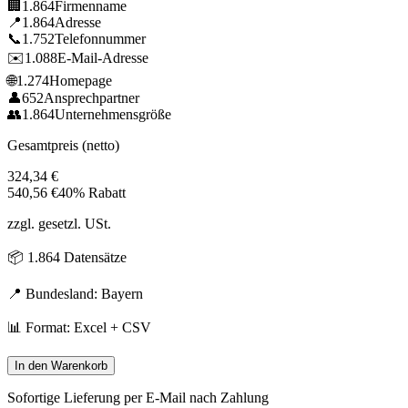
🏢
1.864
Firmenname
📍
1.864
Adresse
📞
1.752
Telefonnummer
✉️
1.088
E-Mail-Adresse
🌐
1.274
Homepage
👤
652
Ansprechpartner
👥
1.864
Unternehmensgröße
Gesamtpreis (netto)
324,34
€
540,56
€
40% Rabatt
zzgl. gesetzl. USt.
📦
1.864
Datensätze
📍 Bundesland:
Bayern
📊 Format: Excel + CSV
In den Warenkorb
Sofortige Lieferung per E-Mail nach Zahlung