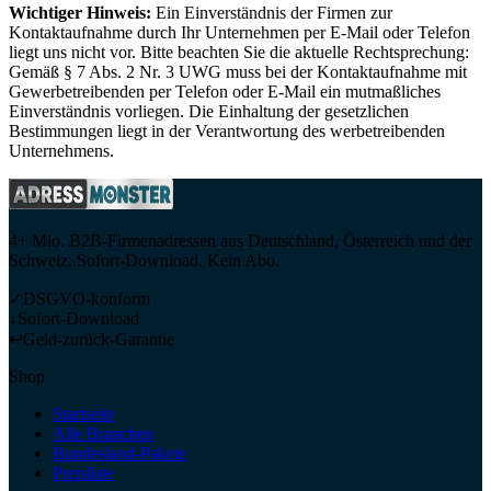
Wichtiger Hinweis:
Ein Einverständnis der Firmen zur
Kontaktaufnahme durch Ihr Unternehmen per E-Mail oder Telefon
liegt uns nicht vor. Bitte beachten Sie die aktuelle Rechtsprechung:
Gemäß § 7 Abs. 2 Nr. 3 UWG muss bei der Kontaktaufnahme mit
Gewerbetreibenden per Telefon oder E-Mail ein mutmaßliches
Einverständnis vorliegen. Die Einhaltung der gesetzlichen
Bestimmungen liegt in der Verantwortung des werbetreibenden
Unternehmens.
4+ Mio. B2B-Firmenadressen aus Deutschland, Österreich und der
Schweiz. Sofort-Download. Kein Abo.
✓
DSGVO-konform
↓
Sofort-Download
↩
Geld-zurück-Garantie
Shop
Startseite
Alle Branchen
Bundesland-Pakete
Preisliste