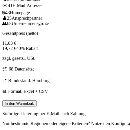
✉️
41
E-Mail-Adresse
🌐
43
Homepage
👤
25
Ansprechpartner
👥
68
Unternehmensgröße
Gesamtpreis (netto)
11,83
€
19,72
€
40% Rabatt
zzgl. gesetzl. USt.
📦
68
Datensätze
📍 Bundesland:
Hamburg
📊 Format: Excel + CSV
In den Warenkorb
Sofortige Lieferung per E-Mail nach Zahlung
Nur bestimmte Regionen oder eigene Kriterien? Nutze den Konfigura