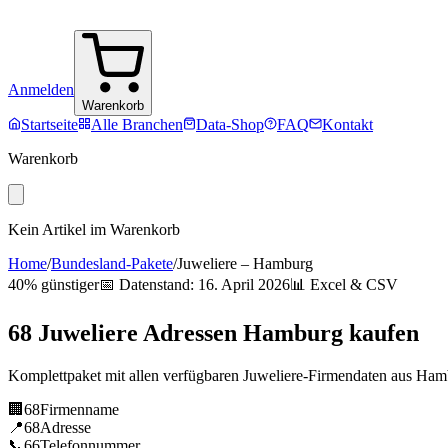
Anmelden
Warenkorb
Startseite
Alle Branchen
Data-Shop
FAQ
Kontakt
Warenkorb
Kein Artikel im Warenkorb
Home
/
Bundesland-Pakete
/
Juweliere
–
Hamburg
40% günstiger
📅 Datenstand:
16. April 2026
📊 Excel & CSV
68
Juweliere
Adressen
Hamburg
kaufen
Komplettpaket mit allen verfügbaren
Juweliere
-Firmendaten aus
Ham
🏢
68
Firmenname
📍
68
Adresse
📞
66
Telefonnummer