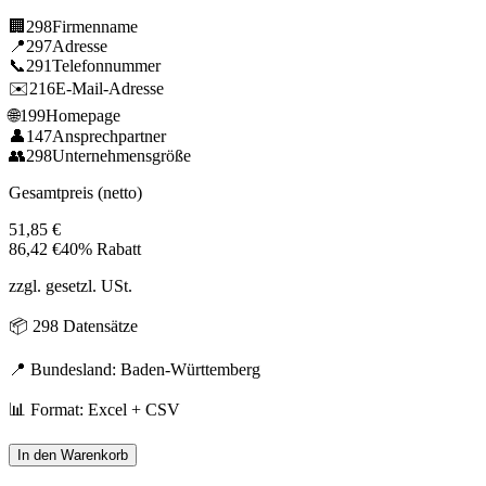
🏢
298
Firmenname
📍
297
Adresse
📞
291
Telefonnummer
✉️
216
E-Mail-Adresse
🌐
199
Homepage
👤
147
Ansprechpartner
👥
298
Unternehmensgröße
Gesamtpreis (netto)
51,85
€
86,42
€
40% Rabatt
zzgl. gesetzl. USt.
📦
298
Datensätze
📍 Bundesland:
Baden-Württemberg
📊 Format: Excel + CSV
In den Warenkorb