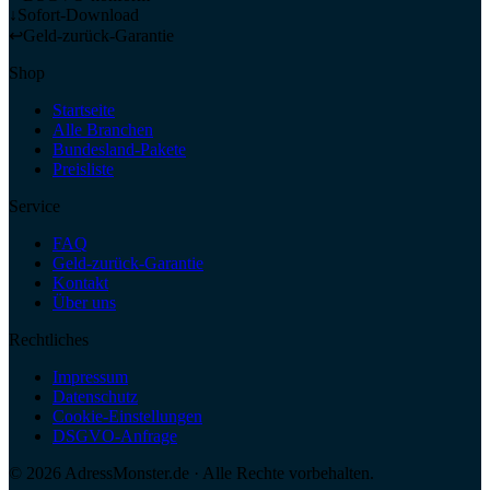
↓
Sofort-Download
↩
Geld-zurück-Garantie
Shop
Startseite
Alle Branchen
Bundesland-Pakete
Preisliste
Service
FAQ
Geld-zurück-Garantie
Kontakt
Über uns
Rechtliches
Impressum
Datenschutz
Cookie-Einstellungen
DSGVO-Anfrage
©
2026
AdressMonster.de · Alle Rechte vorbehalten.