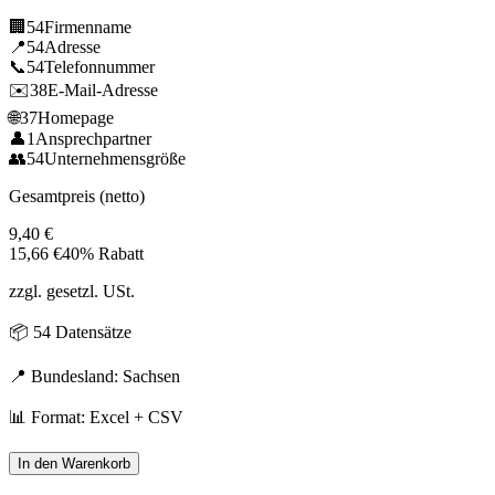
🏢
54
Firmenname
📍
54
Adresse
📞
54
Telefonnummer
✉️
38
E-Mail-Adresse
🌐
37
Homepage
👤
1
Ansprechpartner
👥
54
Unternehmensgröße
Gesamtpreis (netto)
9,40
€
15,66
€
40% Rabatt
zzgl. gesetzl. USt.
📦
54
Datensätze
📍 Bundesland:
Sachsen
📊 Format: Excel + CSV
In den Warenkorb