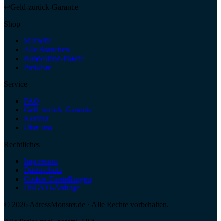
↩
Geld-zurück-Garantie
Shop
Startseite
Alle Branchen
Bundesland-Pakete
Preisliste
Service
FAQ
Geld-zurück-Garantie
Kontakt
Über uns
Rechtliches
Impressum
Datenschutz
Cookie-Einstellungen
DSGVO-Anfrage
©
2026
AdressMonster.de · Alle Rechte vorbehalten.