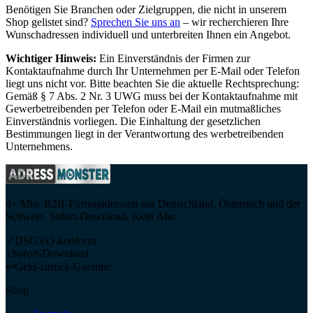
Benötigen Sie Branchen oder Zielgruppen, die nicht in unserem
Shop gelistet sind?
Sprechen Sie uns an
– wir recherchieren Ihre
Wunschadressen individuell und unterbreiten Ihnen ein Angebot.
Wichtiger Hinweis:
Ein Einverständnis der Firmen zur
Kontaktaufnahme durch Ihr Unternehmen per E-Mail oder Telefon
liegt uns nicht vor. Bitte beachten Sie die aktuelle Rechtsprechung:
Gemäß § 7 Abs. 2 Nr. 3 UWG muss bei der Kontaktaufnahme mit
Gewerbetreibenden per Telefon oder E-Mail ein mutmaßliches
Einverständnis vorliegen. Die Einhaltung der gesetzlichen
Bestimmungen liegt in der Verantwortung des werbetreibenden
Unternehmens.
4+ Mio. B2B-Firmenadressen aus Deutschland, Österreich und der
Schweiz. Sofort-Download. Kein Abo.
✓
DSGVO-konform
↓
Sofort-Download
↩
Geld-zurück-Garantie
Shop