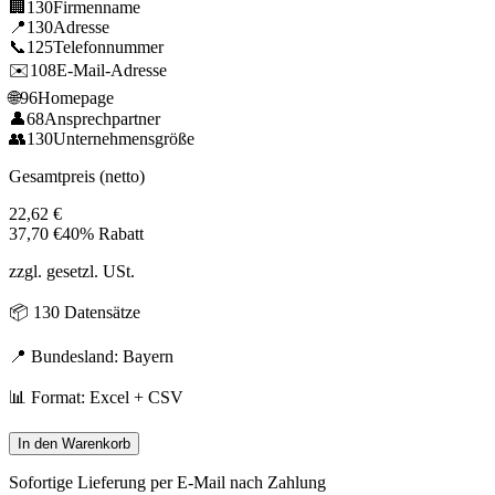
🏢
130
Firmenname
📍
130
Adresse
📞
125
Telefonnummer
✉️
108
E-Mail-Adresse
🌐
96
Homepage
👤
68
Ansprechpartner
👥
130
Unternehmensgröße
Gesamtpreis (netto)
22,62
€
37,70
€
40% Rabatt
zzgl. gesetzl. USt.
📦
130
Datensätze
📍 Bundesland:
Bayern
📊 Format: Excel + CSV
In den Warenkorb
Sofortige Lieferung per E-Mail nach Zahlung