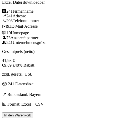
Excel-Datei downloadbar.
🏢
241
Firmenname
📍
241
Adresse
📞
208
Telefonnummer
✉️
93
E-Mail-Adresse
🌐
119
Homepage
👤
73
Ansprechpartner
👥
241
Unternehmensgröße
Gesamtpreis (netto)
41,93
€
69,89
€
40% Rabatt
zzgl. gesetzl. USt.
📦
241
Datensätze
📍 Bundesland:
Bayern
📊 Format: Excel + CSV
In den Warenkorb