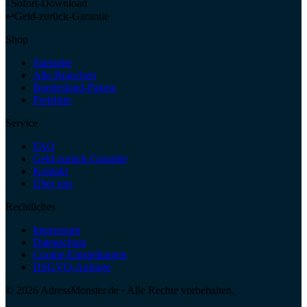
↓
Sofort-Download
↩
Geld-zurück-Garantie
Shop
Startseite
Alle Branchen
Bundesland-Pakete
Preisliste
Service
FAQ
Geld-zurück-Garantie
Kontakt
Über uns
Rechtliches
Impressum
Datenschutz
Cookie-Einstellungen
DSGVO-Anfrage
©
2026
AdressMonster.de · Alle Rechte vorbehalten.