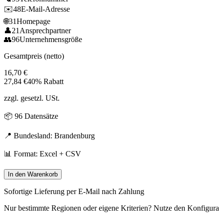
✉️
48
E-Mail-Adresse
🌐
31
Homepage
👤
21
Ansprechpartner
👥
96
Unternehmensgröße
Gesamtpreis (netto)
16,70
€
27,84
€
40% Rabatt
zzgl. gesetzl. USt.
📦
96
Datensätze
📍 Bundesland:
Brandenburg
📊 Format: Excel + CSV
In den Warenkorb
Sofortige Lieferung per E-Mail nach Zahlung
Nur bestimmte Regionen oder eigene Kriterien? Nutze den Konfigura