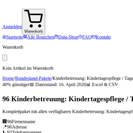
Anmelden
Warenkorb
Startseite
Alle Branchen
Data-Shop
FAQ
Kontakt
Warenkorb
Kein Artikel im Warenkorb
Home
/
Bundesland-Pakete
/
Kinderbetreuung: Kindertagespflege / Tag
40% günstiger
📅 Datenstand:
16. April 2026
📊 Excel & CSV
96
Kinderbetreuung: Kindertagespflege / 
Komplettpaket mit allen verfügbaren
Kinderbetreuung: Kindertagespf
🏢
96
Firmenname
📍
96
Adresse
📞
93
Telefonnummer