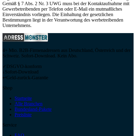
Gemäß § 7 Abs. 2 Nr. 3 UWG muss bei der Kontaktaufnahme mit
Gewerbetreibenden per Telefon oder E-Mail ein mutmaßliches
Einverständnis vorliegen. Die Einhaltung der gesetzlichen
Bestimmungen liegt in der Verantwortung des werbetreibenden
Unternehmens.
4+ Mio. B2B-Firmenadressen aus Deutschland, Österreich und der
Schweiz. Sofort-Download. Kein Abo.
✓
DSGVO-konform
↓
Sofort-Download
↩
Geld-zurück-Garantie
Shop
Startseite
Alle Branchen
Bundesland-Pakete
Preisliste
Service
FAQ