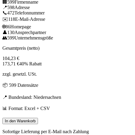
🏢
599
Firmenname
📍
598
Adresse
📞
472
Telefonnummer
✉️
118
E-Mail-Adresse
🌐
86
Homepage
👤
130
Ansprechpartner
👥
599
Unternehmensgröße
Gesamtpreis (netto)
104,23
€
173,71
€
40% Rabatt
zzgl. gesetzl. USt.
📦
599
Datensätze
📍 Bundesland:
Niedersachsen
📊 Format: Excel + CSV
In den Warenkorb
Sofortige Lieferung per E-Mail nach Zahlung