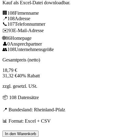
Kauf als Excel-Datei downloadbar.
🏢
108
Firmenname
📍
108
Adresse
📞
107
Telefonnummer
✉️
93
E-Mail-Adresse
🌐
86
Homepage
👤
0
Ansprechpartner
👥
108
Unternehmensgröße
Gesamtpreis (netto)
18,79
€
31,32
€
40% Rabatt
zzgl. gesetzl. USt.
📦
108
Datensätze
📍 Bundesland:
Rheinland-Pfalz
📊 Format: Excel + CSV
In den Warenkorb