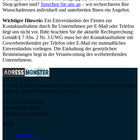
Shop gelistet sind?
Sprechen Sie uns an
– wir recherchieren Ihre
Wunschadressen individuell und unterbreiten Ihnen ein Angebot.
Wichtiger Hinweis:
Ein Einverständnis der Firmen zur
Kontaktaufnahme durch Ihr Unternehmen per E-Mail oder Telefon
liegt uns nicht vor. Bitte beachten Sie die aktuelle Rechtsprechung:
Gemäß § 7 Abs. 2 Nr. 3 UWG muss bei der Kontaktaufnahme mit
Gewerbetreibenden per Telefon oder E-Mail ein mutmaßliches
Einverständnis vorliegen. Die Einhaltung der gesetzlichen
Bestimmungen liegt in der Verantwortung des werbetreibenden
Unternehmens.
4+ Mio. B2B-Firmenadressen aus Deutschland, Österreich und der
Schweiz. Sofort-Download. Kein Abo.
✓
DSGVO-konform
↓
Sofort-Download
↩
Geld-zurück-Garantie
Shop
Startseite