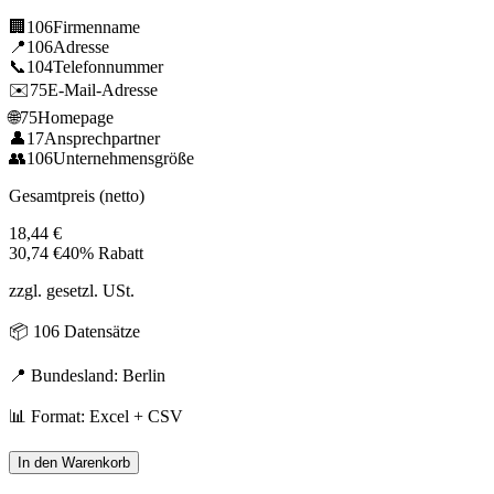
🏢
106
Firmenname
📍
106
Adresse
📞
104
Telefonnummer
✉️
75
E-Mail-Adresse
🌐
75
Homepage
👤
17
Ansprechpartner
👥
106
Unternehmensgröße
Gesamtpreis (netto)
18,44
€
30,74
€
40% Rabatt
zzgl. gesetzl. USt.
📦
106
Datensätze
📍 Bundesland:
Berlin
📊 Format: Excel + CSV
In den Warenkorb