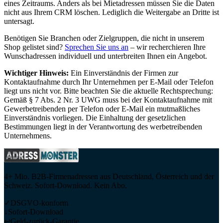
eines Zeitraums. Anders als bei Mietadressen müssen Sie die Daten
nicht aus Ihrem CRM löschen. Lediglich die Weitergabe an Dritte ist
untersagt.
Benötigen Sie Branchen oder Zielgruppen, die nicht in unserem
Shop gelistet sind?
Sprechen Sie uns an
– wir recherchieren Ihre
Wunschadressen individuell und unterbreiten Ihnen ein Angebot.
Wichtiger Hinweis:
Ein Einverständnis der Firmen zur
Kontaktaufnahme durch Ihr Unternehmen per E-Mail oder Telefon
liegt uns nicht vor. Bitte beachten Sie die aktuelle Rechtsprechung:
Gemäß § 7 Abs. 2 Nr. 3 UWG muss bei der Kontaktaufnahme mit
Gewerbetreibenden per Telefon oder E-Mail ein mutmaßliches
Einverständnis vorliegen. Die Einhaltung der gesetzlichen
Bestimmungen liegt in der Verantwortung des werbetreibenden
Unternehmens.
4+ Mio. B2B-Firmenadressen aus Deutschland, Österreich und der
Schweiz. Sofort-Download. Kein Abo.
✓
DSGVO-konform
↓
Sofort-Download
↩
Geld-zurück-Garantie