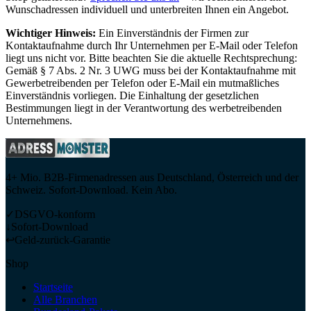
Wunschadressen individuell und unterbreiten Ihnen ein Angebot.
Wichtiger Hinweis:
Ein Einverständnis der Firmen zur
Kontaktaufnahme durch Ihr Unternehmen per E-Mail oder Telefon
liegt uns nicht vor. Bitte beachten Sie die aktuelle Rechtsprechung:
Gemäß § 7 Abs. 2 Nr. 3 UWG muss bei der Kontaktaufnahme mit
Gewerbetreibenden per Telefon oder E-Mail ein mutmaßliches
Einverständnis vorliegen. Die Einhaltung der gesetzlichen
Bestimmungen liegt in der Verantwortung des werbetreibenden
Unternehmens.
4+ Mio. B2B-Firmenadressen aus Deutschland, Österreich und der
Schweiz. Sofort-Download. Kein Abo.
✓
DSGVO-konform
↓
Sofort-Download
↩
Geld-zurück-Garantie
Shop
Startseite
Alle Branchen