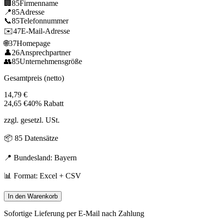
🏢
85
Firmenname
📍
85
Adresse
📞
85
Telefonnummer
✉️
47
E-Mail-Adresse
🌐
37
Homepage
👤
26
Ansprechpartner
👥
85
Unternehmensgröße
Gesamtpreis (netto)
14,79
€
24,65
€
40% Rabatt
zzgl. gesetzl. USt.
📦
85
Datensätze
📍 Bundesland:
Bayern
📊 Format: Excel + CSV
In den Warenkorb
Sofortige Lieferung per E-Mail nach Zahlung