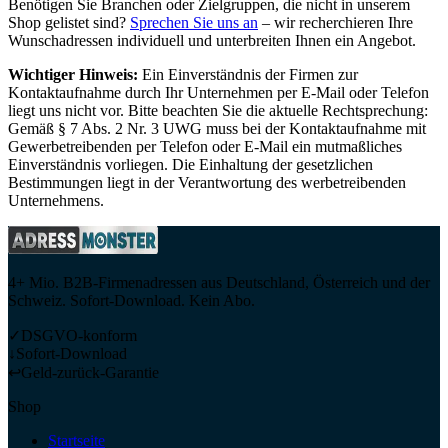
Benötigen Sie Branchen oder Zielgruppen, die nicht in unserem
Shop gelistet sind?
Sprechen Sie uns an
– wir recherchieren Ihre
Wunschadressen individuell und unterbreiten Ihnen ein Angebot.
Wichtiger Hinweis:
Ein Einverständnis der Firmen zur
Kontaktaufnahme durch Ihr Unternehmen per E-Mail oder Telefon
liegt uns nicht vor. Bitte beachten Sie die aktuelle Rechtsprechung:
Gemäß § 7 Abs. 2 Nr. 3 UWG muss bei der Kontaktaufnahme mit
Gewerbetreibenden per Telefon oder E-Mail ein mutmaßliches
Einverständnis vorliegen. Die Einhaltung der gesetzlichen
Bestimmungen liegt in der Verantwortung des werbetreibenden
Unternehmens.
4+ Mio. B2B-Firmenadressen aus Deutschland, Österreich und der
Schweiz. Sofort-Download. Kein Abo.
✓
DSGVO-konform
↓
Sofort-Download
↩
Geld-zurück-Garantie
Shop
Startseite