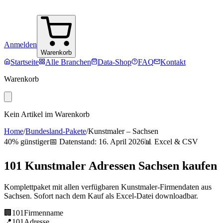
Anmelden
Warenkorb
Startseite
Alle Branchen
Data-Shop
FAQ
Kontakt
Warenkorb
Kein Artikel im Warenkorb
Home
/
Bundesland-Pakete
/
Kunstmaler
–
Sachsen
40% günstiger
📅 Datenstand:
16. April 2026
📊 Excel & CSV
101
Kunstmaler
Adressen
Sachsen
kaufen
Komplettpaket mit allen verfügbaren
Kunstmaler
-Firmendaten aus
Sachsen
. Sofort nach dem Kauf als Excel-Datei downloadbar.
🏢
101
Firmenname
📍
101
Adresse