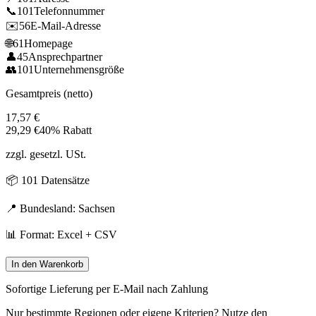
📞
101
Telefonnummer
✉️
56
E-Mail-Adresse
🌐
61
Homepage
👤
45
Ansprechpartner
👥
101
Unternehmensgröße
Gesamtpreis (netto)
17,57
€
29,29
€
40% Rabatt
zzgl. gesetzl. USt.
📦
101
Datensätze
📍 Bundesland:
Sachsen
📊 Format: Excel + CSV
In den Warenkorb
Sofortige Lieferung per E-Mail nach Zahlung
Nur bestimmte Regionen oder eigene Kriterien? Nutze den