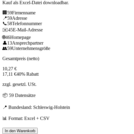
Kauf als Excel-Datei downloadbar.
🏢
59
Firmenname
📍
59
Adresse
📞
58
Telefonnummer
✉️
45
E-Mail-Adresse
🌐
46
Homepage
👤
13
Ansprechpartner
👥
59
Unternehmensgröße
Gesamtpreis (netto)
10,27
€
17,11
€
40% Rabatt
zzgl. gesetzl. USt.
📦
59
Datensätze
📍 Bundesland:
Schleswig-Holstein
📊 Format: Excel + CSV
In den Warenkorb