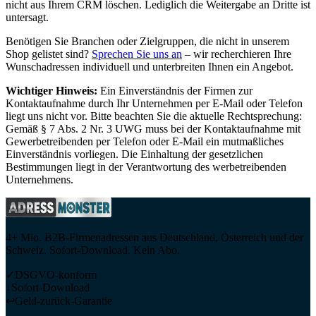
nicht aus Ihrem CRM löschen. Lediglich die Weitergabe an Dritte ist
untersagt.
Benötigen Sie Branchen oder Zielgruppen, die nicht in unserem
Shop gelistet sind?
Sprechen Sie uns an
– wir recherchieren Ihre
Wunschadressen individuell und unterbreiten Ihnen ein Angebot.
Wichtiger Hinweis:
Ein Einverständnis der Firmen zur
Kontaktaufnahme durch Ihr Unternehmen per E-Mail oder Telefon
liegt uns nicht vor. Bitte beachten Sie die aktuelle Rechtsprechung:
Gemäß § 7 Abs. 2 Nr. 3 UWG muss bei der Kontaktaufnahme mit
Gewerbetreibenden per Telefon oder E-Mail ein mutmaßliches
Einverständnis vorliegen. Die Einhaltung der gesetzlichen
Bestimmungen liegt in der Verantwortung des werbetreibenden
Unternehmens.
4+ Mio. B2B-Firmenadressen aus Deutschland, Österreich und der
Schweiz. Sofort-Download. Kein Abo.
✓
DSGVO-konform
↓
Sofort-Download
↩
Geld-zurück-Garantie