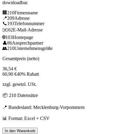
downloadbar.
🏢
210
Firmenname
📍
209
Adresse
📞
193
Telefonnummer
✉️
62
E-Mail-Adresse
🌐
103
Homepage
👤
86
Ansprechpartner
👥
210
Unternehmensgröße
Gesamtpreis (netto)
36,54
€
60,90
€
40% Rabatt
zzgl. gesetzl. USt.
📦
210
Datensätze
📍 Bundesland:
Mecklenburg-Vorpommern
📊 Format: Excel + CSV
In den Warenkorb