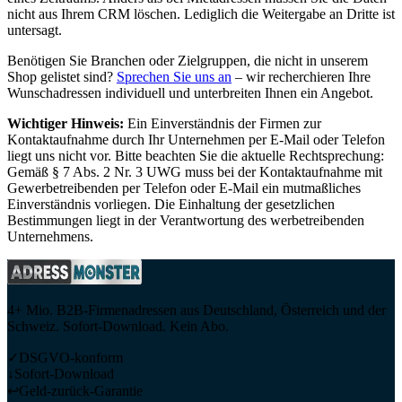
nicht aus Ihrem CRM löschen. Lediglich die Weitergabe an Dritte ist
untersagt.
Benötigen Sie Branchen oder Zielgruppen, die nicht in unserem
Shop gelistet sind?
Sprechen Sie uns an
– wir recherchieren Ihre
Wunschadressen individuell und unterbreiten Ihnen ein Angebot.
Wichtiger Hinweis:
Ein Einverständnis der Firmen zur
Kontaktaufnahme durch Ihr Unternehmen per E-Mail oder Telefon
liegt uns nicht vor. Bitte beachten Sie die aktuelle Rechtsprechung:
Gemäß § 7 Abs. 2 Nr. 3 UWG muss bei der Kontaktaufnahme mit
Gewerbetreibenden per Telefon oder E-Mail ein mutmaßliches
Einverständnis vorliegen. Die Einhaltung der gesetzlichen
Bestimmungen liegt in der Verantwortung des werbetreibenden
Unternehmens.
4+ Mio. B2B-Firmenadressen aus Deutschland, Österreich und der
Schweiz. Sofort-Download. Kein Abo.
✓
DSGVO-konform
↓
Sofort-Download
↩
Geld-zurück-Garantie