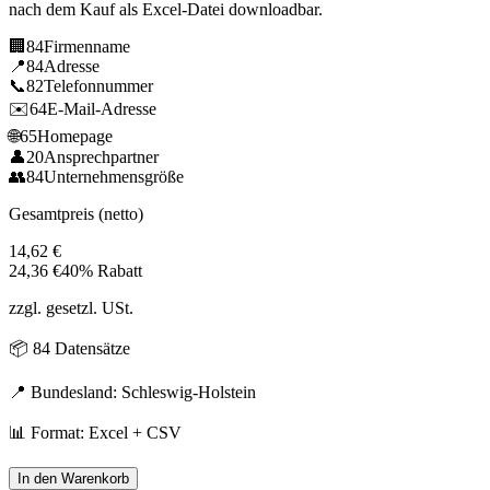
nach dem Kauf als Excel-Datei downloadbar.
🏢
84
Firmenname
📍
84
Adresse
📞
82
Telefonnummer
✉️
64
E-Mail-Adresse
🌐
65
Homepage
👤
20
Ansprechpartner
👥
84
Unternehmensgröße
Gesamtpreis (netto)
14,62
€
24,36
€
40% Rabatt
zzgl. gesetzl. USt.
📦
84
Datensätze
📍 Bundesland:
Schleswig-Holstein
📊 Format: Excel + CSV
In den Warenkorb