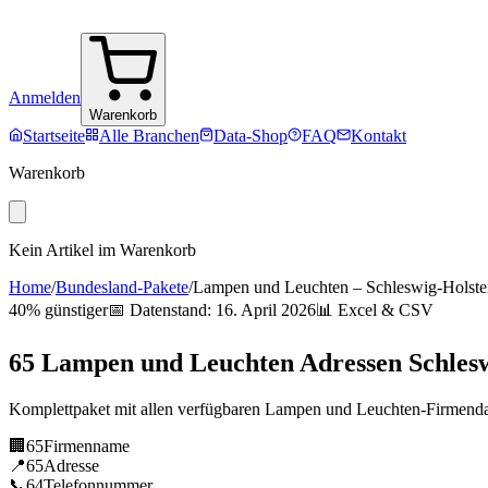
Anmelden
Warenkorb
Startseite
Alle Branchen
Data-Shop
FAQ
Kontakt
Warenkorb
Kein Artikel im Warenkorb
Home
/
Bundesland-Pakete
/
Lampen und Leuchten
–
Schleswig-Holste
40% günstiger
📅 Datenstand:
16. April 2026
📊 Excel & CSV
65
Lampen und Leuchten
Adressen
Schles
Komplettpaket mit allen verfügbaren
Lampen und Leuchten
-Firmend
🏢
65
Firmenname
📍
65
Adresse
📞
64
Telefonnummer