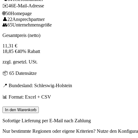
✉️
46
E-Mail-Adresse
🌐
50
Homepage
👤
22
Ansprechpartner
👥
65
Unternehmensgröße
Gesamtpreis (netto)
11,31
€
18,85
€
40% Rabatt
zzgl. gesetzl. USt.
📦
65
Datensätze
📍 Bundesland:
Schleswig-Holstein
📊 Format: Excel + CSV
In den Warenkorb
Sofortige Lieferung per E-Mail nach Zahlung
Nur bestimmte Regionen oder eigene Kriterien? Nutze den Konfigura