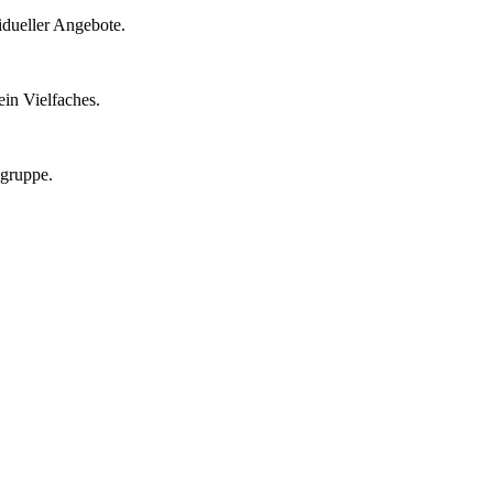
idueller Angebote.
in Vielfaches.
lgruppe.