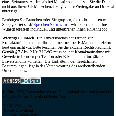
eines Zeitraums. Anders als bei Mietadressen müssen Sie die Daten
nicht aus Ihrem CRM löschen. Lediglich die Weitergabe an Dritte ist
untersagt.
Benötigen Sie Branchen oder Zielgruppen, die nicht in unserem
Shop gelistet sind?
Sprechen Sie uns an
– wir recherchieren Ihre
Wunschadressen individuell und unterbreiten Ihnen ein Angebot.
Wichtiger Hinweis:
Ein Einverständnis der Firmen zur
Kontaktaufnahme durch Ihr Unternehmen per E-Mail oder Telefon
liegt uns nicht vor. Bitte beachten Sie die aktuelle Rechtsprechung:
Gemäß § 7 Abs. 2 Nr. 3 UWG muss bei der Kontaktaufnahme mit
Gewerbetreibenden per Telefon oder E-Mail ein mutmaßliches
Einverständnis vorliegen. Die Einhaltung der gesetzlichen
Bestimmungen liegt in der Verantwortung des werbetreibenden
Unternehmens.
4+ Mio. B2B-Firmenadressen aus Deutschland, Österreich und der
Schweiz. Sofort-Download. Kein Abo.
✓
DSGVO-konform
↓
Sofort-Download
↩
Geld-zurück-Garantie