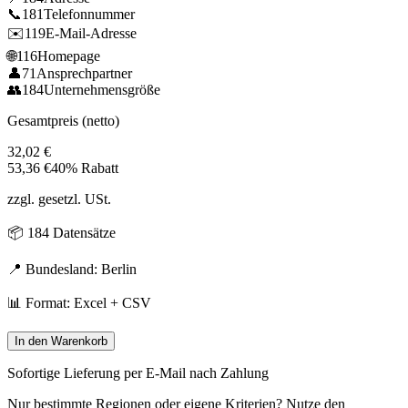
📞
181
Telefonnummer
✉️
119
E-Mail-Adresse
🌐
116
Homepage
👤
71
Ansprechpartner
👥
184
Unternehmensgröße
Gesamtpreis (netto)
32,02
€
53,36
€
40% Rabatt
zzgl. gesetzl. USt.
📦
184
Datensätze
📍 Bundesland:
Berlin
📊 Format: Excel + CSV
In den Warenkorb
Sofortige Lieferung per E-Mail nach Zahlung
Nur bestimmte Regionen oder eigene Kriterien? Nutze den