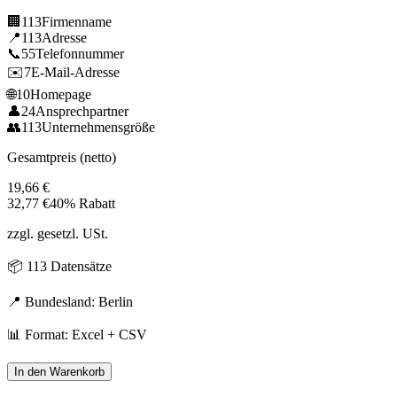
🏢
113
Firmenname
📍
113
Adresse
📞
55
Telefonnummer
✉️
7
E-Mail-Adresse
🌐
10
Homepage
👤
24
Ansprechpartner
👥
113
Unternehmensgröße
Gesamtpreis (netto)
19,66
€
32,77
€
40% Rabatt
zzgl. gesetzl. USt.
📦
113
Datensätze
📍 Bundesland:
Berlin
📊 Format: Excel + CSV
In den Warenkorb