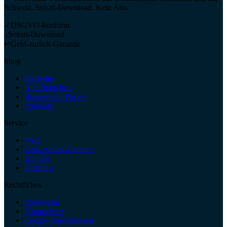
Schweiz. Sofort-Download. Kein Abo.
✓
DSGVO-konform
↓
Sofort-Download
↩
Geld-zurück-Garantie
Shop
Startseite
Alle Branchen
Bundesland-Pakete
Preisliste
Service
FAQ
Geld-zurück-Garantie
Kontakt
Über uns
Rechtliches
Impressum
Datenschutz
Cookie-Einstellungen