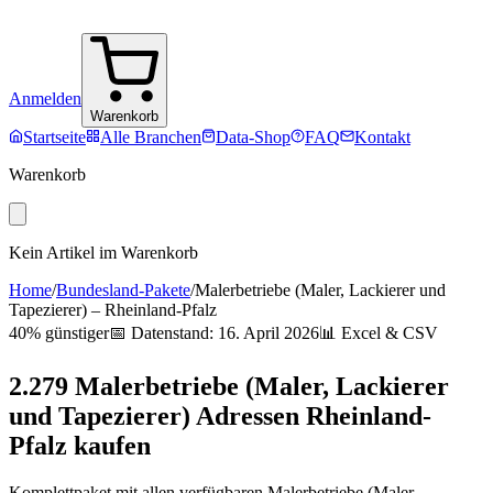
Anmelden
Warenkorb
Startseite
Alle Branchen
Data-Shop
FAQ
Kontakt
Warenkorb
Kein Artikel im Warenkorb
Home
/
Bundesland-Pakete
/
Malerbetriebe (Maler, Lackierer und
Tapezierer)
–
Rheinland-Pfalz
40% günstiger
📅 Datenstand:
16. April 2026
📊 Excel & CSV
2.279
Malerbetriebe (Maler, Lackierer
und Tapezierer)
Adressen
Rheinland-
Pfalz
kaufen
Komplettpaket mit allen verfügbaren
Malerbetriebe (Maler,