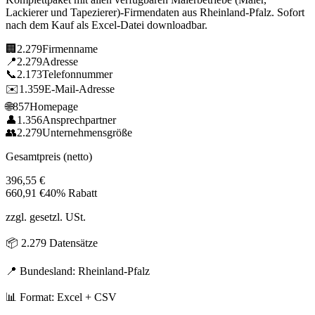
Lackierer und Tapezierer)
-Firmendaten aus
Rheinland-Pfalz
. Sofort
nach dem Kauf als Excel-Datei downloadbar.
🏢
2.279
Firmenname
📍
2.279
Adresse
📞
2.173
Telefonnummer
✉️
1.359
E-Mail-Adresse
🌐
857
Homepage
👤
1.356
Ansprechpartner
👥
2.279
Unternehmensgröße
Gesamtpreis (netto)
396,55
€
660,91
€
40% Rabatt
zzgl. gesetzl. USt.
📦
2.279
Datensätze
📍 Bundesland:
Rheinland-Pfalz
📊 Format: Excel + CSV