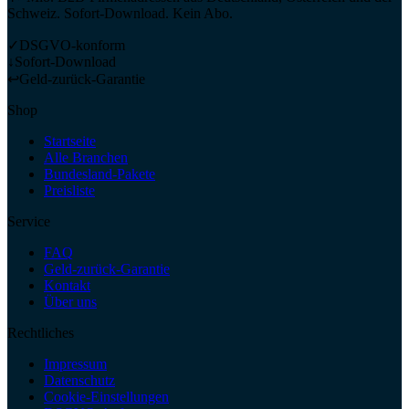
Schweiz. Sofort-Download. Kein Abo.
✓
DSGVO-konform
↓
Sofort-Download
↩
Geld-zurück-Garantie
Shop
Startseite
Alle Branchen
Bundesland-Pakete
Preisliste
Service
FAQ
Geld-zurück-Garantie
Kontakt
Über uns
Rechtliches
Impressum
Datenschutz
Cookie-Einstellungen