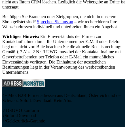
nicht aus Ihrem CRM löschen. Lediglich die Weitergabe an Dritte ist
untersagt.
Benötigen Sie Branchen oder Zielgruppen, die nicht in unserem
Shop gelistet sind?
Sprechen Sie uns an
– wir recherchieren Ihre
Wunschadressen individuell und unterbreiten Ihnen ein Angebot.
Wichtiger Hinweis:
Ein Einverständnis der Firmen zur
Kontaktaufnahme durch Ihr Unternehmen per E-Mail oder Telefon
liegt uns nicht vor. Bitte beachten Sie die aktuelle Rechtsprechung:
Gemäß § 7 Abs. 2 Nr. 3 UWG muss bei der Kontaktaufnahme mit
Gewerbetreibenden per Telefon oder E-Mail ein mutmaßliches
Einverständnis vorliegen. Die Einhaltung der gesetzlichen
Bestimmungen liegt in der Verantwortung des werbetreibenden
Unternehmens.
4+ Mio. B2B-Firmenadressen aus Deutschland, Österreich und der
Schweiz. Sofort-Download. Kein Abo.
✓
DSGVO-konform
↓
Sofort-Download
↩
Geld-zurück-Garantie