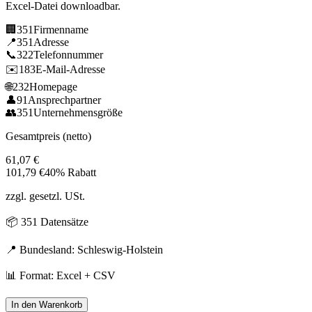
Excel-Datei downloadbar.
🏢
351
Firmenname
📍
351
Adresse
📞
322
Telefonnummer
✉️
183
E-Mail-Adresse
🌐
232
Homepage
👤
91
Ansprechpartner
👥
351
Unternehmensgröße
Gesamtpreis (netto)
61,07
€
101,79
€
40% Rabatt
zzgl. gesetzl. USt.
📦
351
Datensätze
📍 Bundesland:
Schleswig-Holstein
📊 Format: Excel + CSV
In den Warenkorb