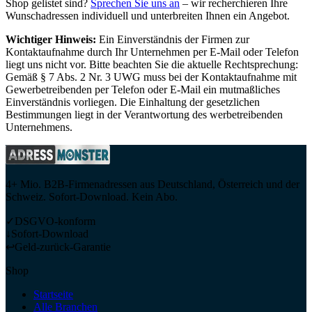
Shop gelistet sind?
Sprechen Sie uns an
– wir recherchieren Ihre
Wunschadressen individuell und unterbreiten Ihnen ein Angebot.
Wichtiger Hinweis:
Ein Einverständnis der Firmen zur
Kontaktaufnahme durch Ihr Unternehmen per E-Mail oder Telefon
liegt uns nicht vor. Bitte beachten Sie die aktuelle Rechtsprechung:
Gemäß § 7 Abs. 2 Nr. 3 UWG muss bei der Kontaktaufnahme mit
Gewerbetreibenden per Telefon oder E-Mail ein mutmaßliches
Einverständnis vorliegen. Die Einhaltung der gesetzlichen
Bestimmungen liegt in der Verantwortung des werbetreibenden
Unternehmens.
4+ Mio. B2B-Firmenadressen aus Deutschland, Österreich und der
Schweiz. Sofort-Download. Kein Abo.
✓
DSGVO-konform
↓
Sofort-Download
↩
Geld-zurück-Garantie
Shop
Startseite
Alle Branchen