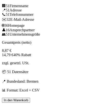
🏢
51
Firmenname
📍
51
Adresse
📞
51
Telefonnummer
✉️
32
E-Mail-Adresse
🌐
36
Homepage
👤
16
Ansprechpartner
👥
51
Unternehmensgröße
Gesamtpreis (netto)
8,87
€
14,79
€
40% Rabatt
zzgl. gesetzl. USt.
📦
51
Datensätze
📍 Bundesland:
Bremen
📊 Format: Excel + CSV
In den Warenkorb