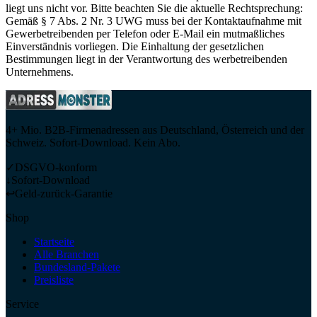
liegt uns nicht vor. Bitte beachten Sie die aktuelle Rechtsprechung:
Gemäß § 7 Abs. 2 Nr. 3 UWG muss bei der Kontaktaufnahme mit
Gewerbetreibenden per Telefon oder E-Mail ein mutmaßliches
Einverständnis vorliegen. Die Einhaltung der gesetzlichen
Bestimmungen liegt in der Verantwortung des werbetreibenden
Unternehmens.
4+ Mio. B2B-Firmenadressen aus Deutschland, Österreich und der
Schweiz. Sofort-Download. Kein Abo.
✓
DSGVO-konform
↓
Sofort-Download
↩
Geld-zurück-Garantie
Shop
Startseite
Alle Branchen
Bundesland-Pakete
Preisliste
Service