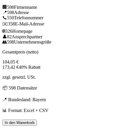
🏢
598
Firmenname
📍
598
Adresse
📞
550
Telefonnummer
✉️
358
E-Mail-Adresse
🌐
326
Homepage
👤
82
Ansprechpartner
👥
598
Unternehmensgröße
Gesamtpreis (netto)
104,05
€
173,42
€
40% Rabatt
zzgl. gesetzl. USt.
📦
598
Datensätze
📍 Bundesland:
Bayern
📊 Format: Excel + CSV
In den Warenkorb