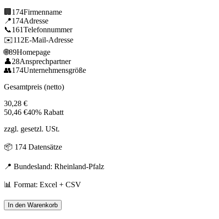
🏢
174
Firmenname
📍
174
Adresse
📞
161
Telefonnummer
✉️
112
E-Mail-Adresse
🌐
89
Homepage
👤
28
Ansprechpartner
👥
174
Unternehmensgröße
Gesamtpreis (netto)
30,28
€
50,46
€
40% Rabatt
zzgl. gesetzl. USt.
📦
174
Datensätze
📍 Bundesland:
Rheinland-Pfalz
📊 Format: Excel + CSV
In den Warenkorb