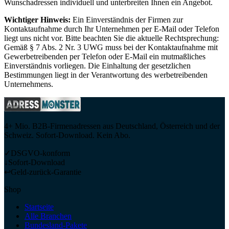
Wunschadressen individuell und unterbreiten Ihnen ein Angebot.
Wichtiger Hinweis:
Ein Einverständnis der Firmen zur
Kontaktaufnahme durch Ihr Unternehmen per E-Mail oder Telefon
liegt uns nicht vor. Bitte beachten Sie die aktuelle Rechtsprechung:
Gemäß § 7 Abs. 2 Nr. 3 UWG muss bei der Kontaktaufnahme mit
Gewerbetreibenden per Telefon oder E-Mail ein mutmaßliches
Einverständnis vorliegen. Die Einhaltung der gesetzlichen
Bestimmungen liegt in der Verantwortung des werbetreibenden
Unternehmens.
4+ Mio. B2B-Firmenadressen aus Deutschland, Österreich und der
Schweiz. Sofort-Download. Kein Abo.
✓
DSGVO-konform
↓
Sofort-Download
↩
Geld-zurück-Garantie
Shop
Startseite
Alle Branchen
Bundesland-Pakete