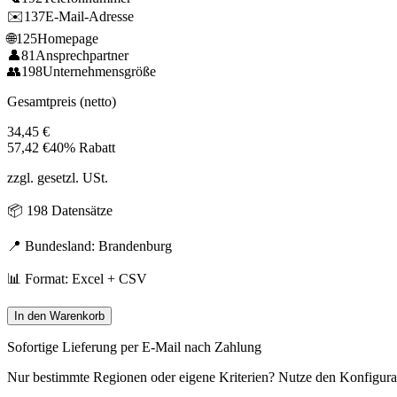
✉️
137
E-Mail-Adresse
🌐
125
Homepage
👤
81
Ansprechpartner
👥
198
Unternehmensgröße
Gesamtpreis (netto)
34,45
€
57,42
€
40% Rabatt
zzgl. gesetzl. USt.
📦
198
Datensätze
📍 Bundesland:
Brandenburg
📊 Format: Excel + CSV
In den Warenkorb
Sofortige Lieferung per E-Mail nach Zahlung
Nur bestimmte Regionen oder eigene Kriterien? Nutze den Konfigura