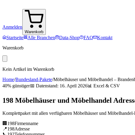
Anmelden
Warenkorb
Startseite
Alle Branchen
Data-Shop
FAQ
Kontakt
Warenkorb
Kein Artikel im Warenkorb
Home
/
Bundesland-Pakete
/
Möbelhäuser und Möbelhandel
–
Branden
40% günstiger
📅 Datenstand:
16. April 2026
📊 Excel & CSV
198
Möbelhäuser und Möbelhandel
Adres
Komplettpaket mit allen verfügbaren
Möbelhäuser und Möbelhandel
-
🏢
198
Firmenname
📍
198
Adresse
📞
192
Telefonnummer