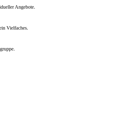
idueller Angebote.
in Vielfaches.
lgruppe.