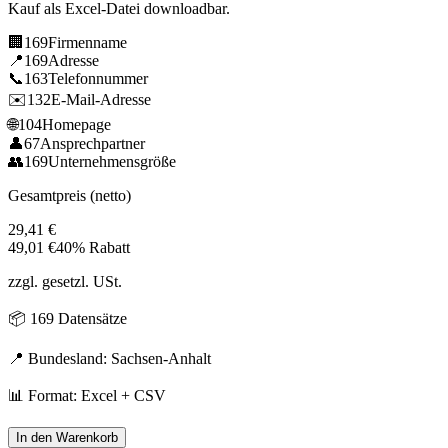
Kauf als Excel-Datei downloadbar.
🏢
169
Firmenname
📍
169
Adresse
📞
163
Telefonnummer
✉️
132
E-Mail-Adresse
🌐
104
Homepage
👤
67
Ansprechpartner
👥
169
Unternehmensgröße
Gesamtpreis (netto)
29,41
€
49,01
€
40% Rabatt
zzgl. gesetzl. USt.
📦
169
Datensätze
📍 Bundesland:
Sachsen-Anhalt
📊 Format: Excel + CSV
In den Warenkorb