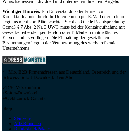
Wunschadressen individuell und unterbreiten Ihnen ein Angebot.
Wichtiger Hinweis:
Ein Einverständnis der Firmen zur
Kontaktaufnahme durch Ihr Unternehmen per E-Mail oder Telefon
liegt uns nicht vor. Bitte beachten Sie die aktuelle Rechtsprechung:
Gemäß § 7 Abs. 2 Nr. 3 UWG muss bei der Kontaktaufnahme mit
Gewerbetreibenden per Telefon oder E-Mail ein mutmaßliches
Einverständnis vorliegen. Die Einhaltung der gesetzlichen
Bestimmungen liegt in der Verantwortung des werbetreibenden
Unternehmens.
4+ Mio. B2B-Firmenadressen aus Deutschland, Österreich und der
Schweiz. Sofort-Download. Kein Abo.
✓
DSGVO-konform
↓
Sofort-Download
↩
Geld-zurück-Garantie
Shop
Startseite
Alle Branchen
Bundesland-Pakete