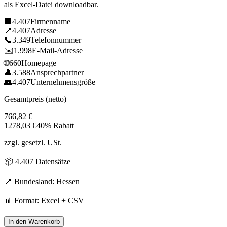
als Excel-Datei downloadbar.
🏢
4.407
Firmenname
📍
4.407
Adresse
📞
3.349
Telefonnummer
✉️
1.998
E-Mail-Adresse
🌐
660
Homepage
👤
3.588
Ansprechpartner
👥
4.407
Unternehmensgröße
Gesamtpreis (netto)
766,82
€
1278,03
€
40% Rabatt
zzgl. gesetzl. USt.
📦
4.407
Datensätze
📍 Bundesland:
Hessen
📊 Format: Excel + CSV
In den Warenkorb