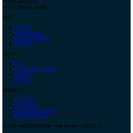
↓
Sofort-Download
↩
Geld-zurück-Garantie
Shop
Startseite
Alle Branchen
Bundesland-Pakete
Preisliste
Service
FAQ
Geld-zurück-Garantie
Kontakt
Über uns
Rechtliches
Impressum
Datenschutz
Cookie-Einstellungen
DSGVO-Anfrage
©
2026
AdressMonster.de · Alle Rechte vorbehalten.