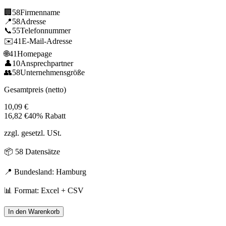
🏢
58
Firmenname
📍
58
Adresse
📞
55
Telefonnummer
✉️
41
E-Mail-Adresse
🌐
41
Homepage
👤
10
Ansprechpartner
👥
58
Unternehmensgröße
Gesamtpreis (netto)
10,09
€
16,82
€
40% Rabatt
zzgl. gesetzl. USt.
📦
58
Datensätze
📍 Bundesland:
Hamburg
📊 Format: Excel + CSV
In den Warenkorb