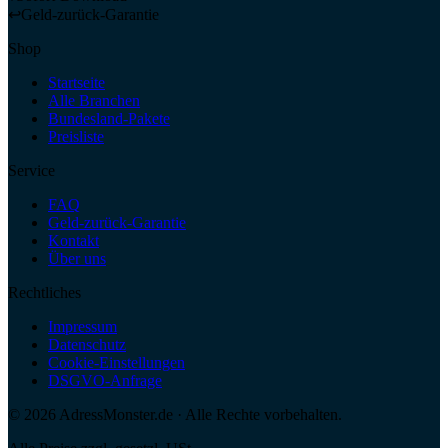
↩
Geld-zurück-Garantie
Shop
Startseite
Alle Branchen
Bundesland-Pakete
Preisliste
Service
FAQ
Geld-zurück-Garantie
Kontakt
Über uns
Rechtliches
Impressum
Datenschutz
Cookie-Einstellungen
DSGVO-Anfrage
©
2026
AdressMonster.de · Alle Rechte vorbehalten.