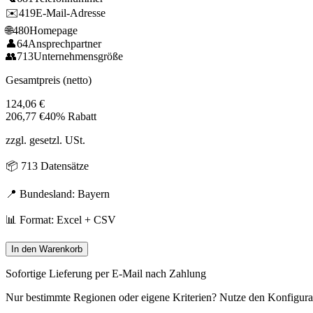
✉️
419
E-Mail-Adresse
🌐
480
Homepage
👤
64
Ansprechpartner
👥
713
Unternehmensgröße
Gesamtpreis (netto)
124,06
€
206,77
€
40% Rabatt
zzgl. gesetzl. USt.
📦
713
Datensätze
📍 Bundesland:
Bayern
📊 Format: Excel + CSV
In den Warenkorb
Sofortige Lieferung per E-Mail nach Zahlung
Nur bestimmte Regionen oder eigene Kriterien? Nutze den Konfigura