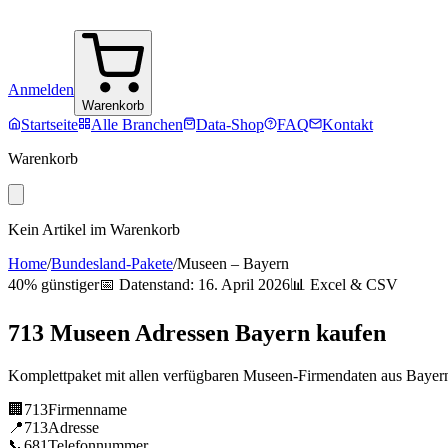
Anmelden
Warenkorb
Startseite
Alle Branchen
Data-Shop
FAQ
Kontakt
Warenkorb
Kein Artikel im Warenkorb
Home
/
Bundesland-Pakete
/
Museen
–
Bayern
40% günstiger
📅 Datenstand:
16. April 2026
📊 Excel & CSV
713
Museen
Adressen
Bayern
kaufen
Komplettpaket mit allen verfügbaren
Museen
-Firmendaten aus
Bayer
🏢
713
Firmenname
📍
713
Adresse
📞
681
Telefonnummer