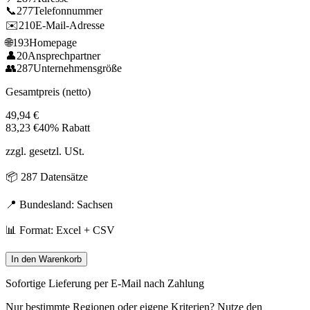
📞
277
Telefonnummer
✉️
210
E-Mail-Adresse
🌐
193
Homepage
👤
20
Ansprechpartner
👥
287
Unternehmensgröße
Gesamtpreis (netto)
49,94
€
83,23
€
40% Rabatt
zzgl. gesetzl. USt.
📦
287
Datensätze
📍 Bundesland:
Sachsen
📊 Format: Excel + CSV
In den Warenkorb
Sofortige Lieferung per E-Mail nach Zahlung
Nur bestimmte Regionen oder eigene Kriterien? Nutze den