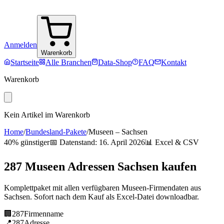
Anmelden
Warenkorb
Startseite
Alle Branchen
Data-Shop
FAQ
Kontakt
Warenkorb
Kein Artikel im Warenkorb
Home
/
Bundesland-Pakete
/
Museen
–
Sachsen
40% günstiger
📅 Datenstand:
16. April 2026
📊 Excel & CSV
287
Museen
Adressen
Sachsen
kaufen
Komplettpaket mit allen verfügbaren
Museen
-Firmendaten aus
Sachsen
. Sofort nach dem Kauf als Excel-Datei downloadbar.
🏢
287
Firmenname
📍
287
Adresse