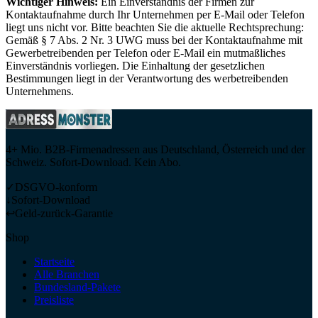
Wichtiger Hinweis:
Ein Einverständnis der Firmen zur
Kontaktaufnahme durch Ihr Unternehmen per E-Mail oder Telefon
liegt uns nicht vor. Bitte beachten Sie die aktuelle Rechtsprechung:
Gemäß § 7 Abs. 2 Nr. 3 UWG muss bei der Kontaktaufnahme mit
Gewerbetreibenden per Telefon oder E-Mail ein mutmaßliches
Einverständnis vorliegen. Die Einhaltung der gesetzlichen
Bestimmungen liegt in der Verantwortung des werbetreibenden
Unternehmens.
4+ Mio. B2B-Firmenadressen aus Deutschland, Österreich und der
Schweiz. Sofort-Download. Kein Abo.
✓
DSGVO-konform
↓
Sofort-Download
↩
Geld-zurück-Garantie
Shop
Startseite
Alle Branchen
Bundesland-Pakete
Preisliste