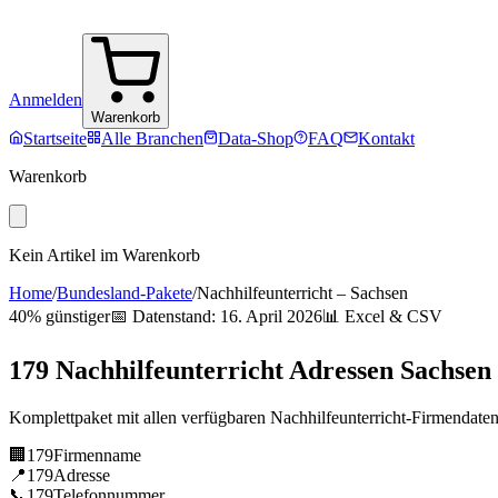
Anmelden
Warenkorb
Startseite
Alle Branchen
Data-Shop
FAQ
Kontakt
Warenkorb
Kein Artikel im Warenkorb
Home
/
Bundesland-Pakete
/
Nachhilfeunterricht
–
Sachsen
40% günstiger
📅 Datenstand:
16. April 2026
📊 Excel & CSV
179
Nachhilfeunterricht
Adressen
Sachsen
Komplettpaket mit allen verfügbaren
Nachhilfeunterricht
-Firmendate
🏢
179
Firmenname
📍
179
Adresse
📞
179
Telefonnummer