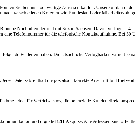
 können Sie bei uns hochwertige Adressen kaufen. Unsere umfassende L
nach verschiedenen Kriterien wie Bundesland oder Mitarbeiterzahl gef
r Branche
Nachhilfeunterricht
mit Sitz in
Sachsen
.
Davon verfügen 141 Ei
en eine Telefonnummer für die telefonische Kontaktaufnahme.
Bei 30 Un
 folgende Felder enthalten. Die tatsächliche Verfügbarkeit variiert j
Jeder Datensatz enthält die postalisch korrekte Anschrift für Briefsen
nahme. Ideal für Vertriebsteams, die potenzielle Kunden direkt anspr
kommunikation und digitale B2B-Akquise. Alle Adressen sind öffent