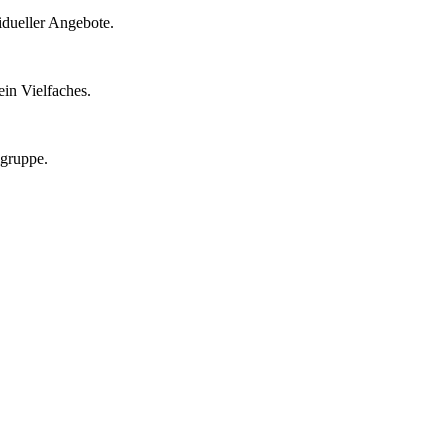
idueller Angebote.
in Vielfaches.
lgruppe.