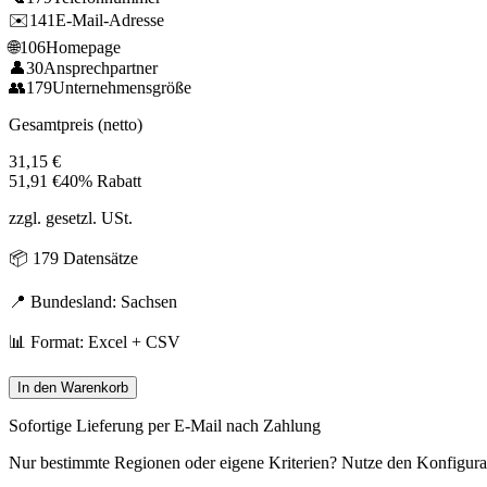
✉️
141
E-Mail-Adresse
🌐
106
Homepage
👤
30
Ansprechpartner
👥
179
Unternehmensgröße
Gesamtpreis (netto)
31,15
€
51,91
€
40% Rabatt
zzgl. gesetzl. USt.
📦
179
Datensätze
📍 Bundesland:
Sachsen
📊 Format: Excel + CSV
In den Warenkorb
Sofortige Lieferung per E-Mail nach Zahlung
Nur bestimmte Regionen oder eigene Kriterien? Nutze den Konfigura